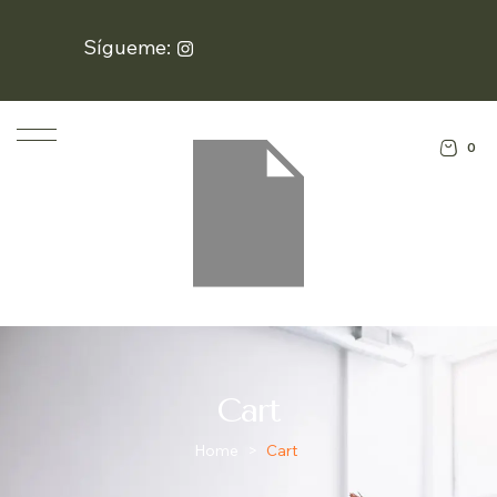
Sígueme:
0
Cart
Home
>
Cart