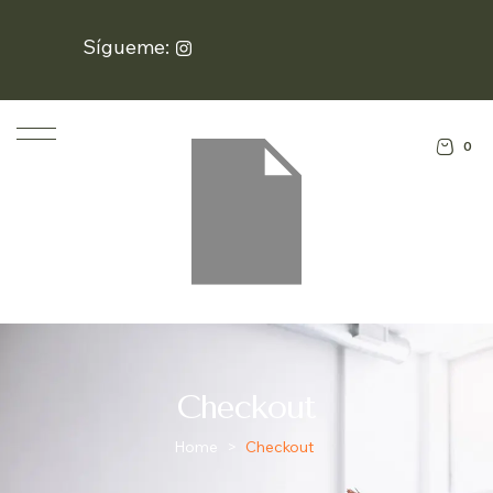
Sígueme:
0
Checkout
Home
>
Checkout