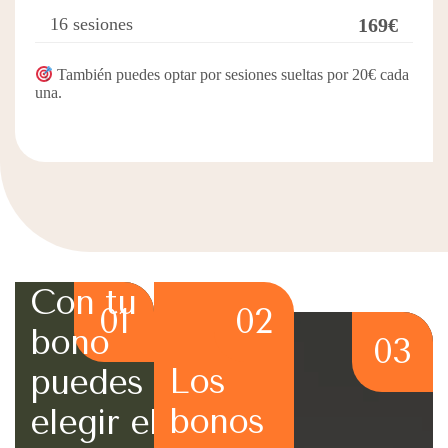
16 sesiones
169€
También puedes optar por sesiones sueltas por 20€ cada
una.
Con tu
01
02
bono
03
Los
puedes
bonos
elegir el