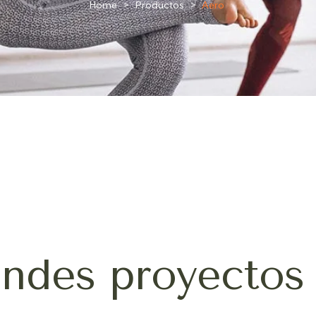
Home
>
Productos
>
Aero
ndes proyectos 