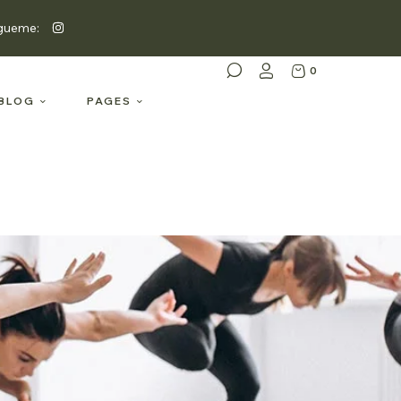
gueme:
0
BLOG
PAGES