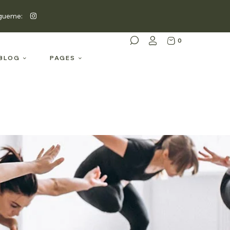
gueme:
0
BLOG
PAGES