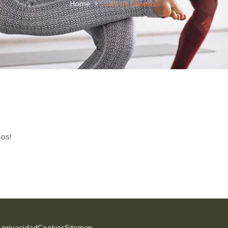
Home
>
Lista de Deseos
os!
e privacidad
Cookies
Sitemap