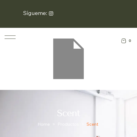
Sígueme:
0
Scent
Home
>
Productos
>
Scent