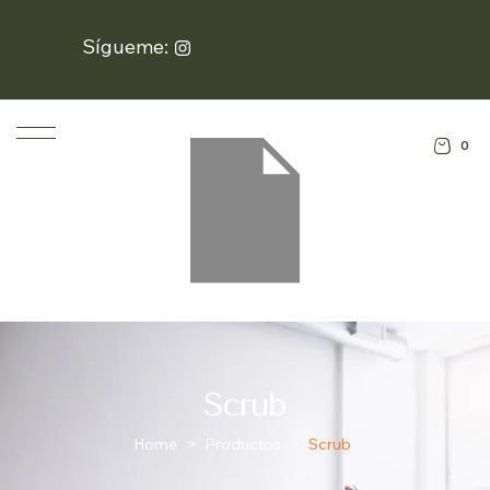
Sígueme:
0
Scrub
Home
>
Productos
>
Scrub