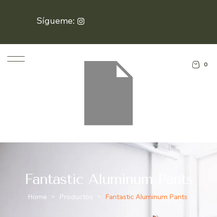
Sígueme:
0
Fantastic Aluminum Pants
Home
>
Productos
>
Fantastic Aluminum Pants