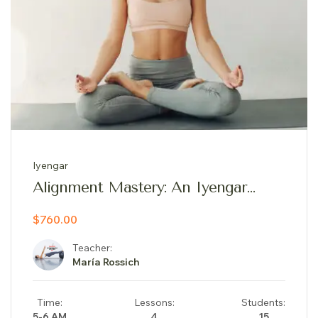
Iyengar
Alignment Mastery: An Iyengar
Yoga Exploration
$760.00
Teacher:
María Rossich
Time:
Lessons:
Students:
5-6 AM
4
15