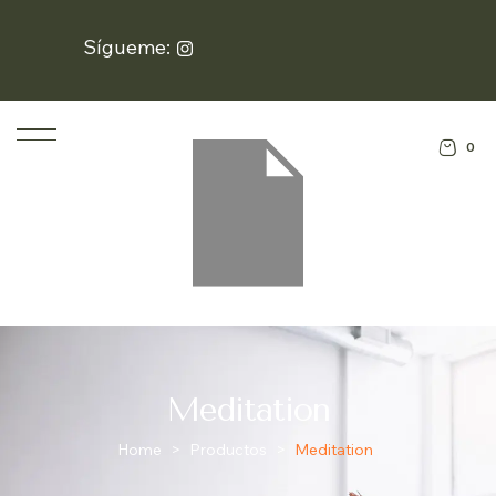
Sígueme:
0
Meditation
Home
>
Productos
>
Meditation