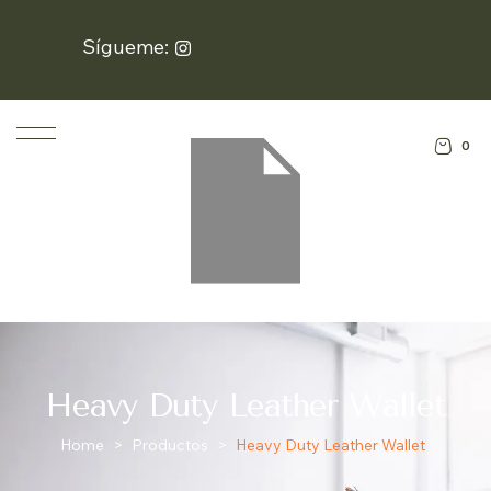
Sígueme:
0
Heavy Duty Leather Wallet
Home
>
Productos
>
Heavy Duty Leather Wallet