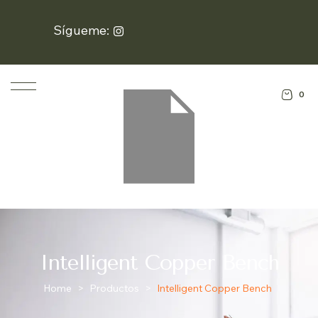
Sígueme:
0
Intelligent Copper Bench
Home
>
Productos
>
Intelligent Copper Bench