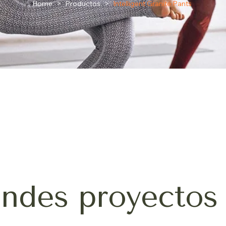
Home
>
Productos
>
Intelligent Granite Pants
ndes proyectos 