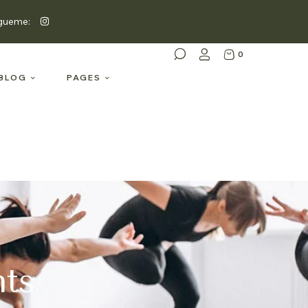
gueme:
0
BLOG
PAGES
nts