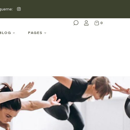
gueme:
0
BLOG
PAGES