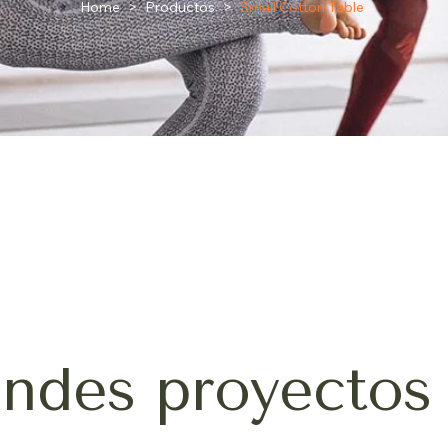
Home
>
Productos
>
Small Cotton Table
ndes proyectos 