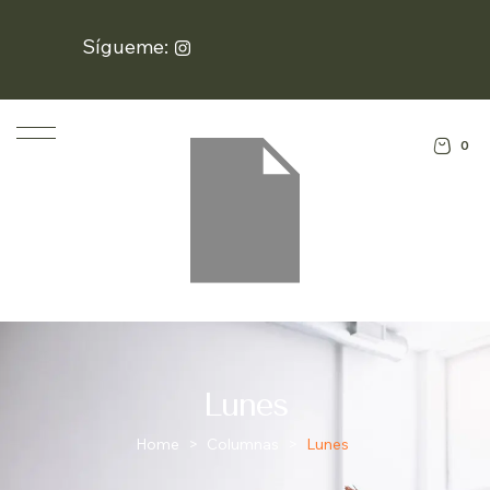
Sígueme:
0
Lunes
Home
>
Columnas
>
Lunes