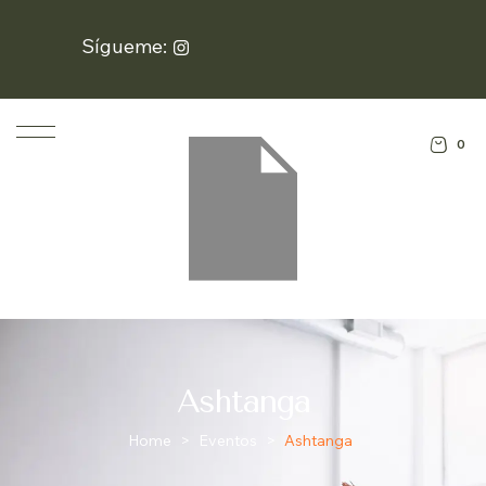
Sígueme:
0
Ashtanga
Home
>
Eventos
>
Ashtanga