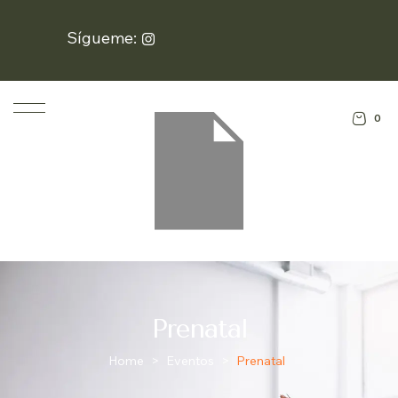
Sígueme:
0
Prenatal
Home
>
Eventos
>
Prenatal