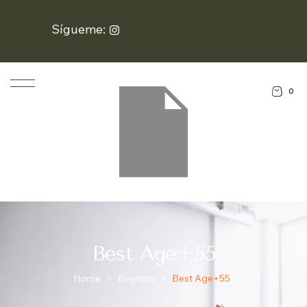
Sígueme:
0
Best Age+55
Home
>
Eventos
>
Best Age+55